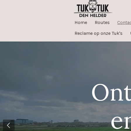
Ga
direct
Home
Routes
Conta
naar
de
Reclame op onze Tuk's
hoofdinhoud
Ont
e