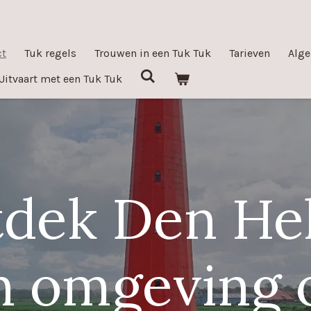
ct
Tuk regels
Trouwen in een Tuk Tuk
Tarieven
Alg
Uitvaart met een Tuk Tuk
dek Den He
n omgeving 