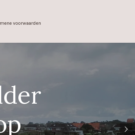
emene voorwaarden
lder
op