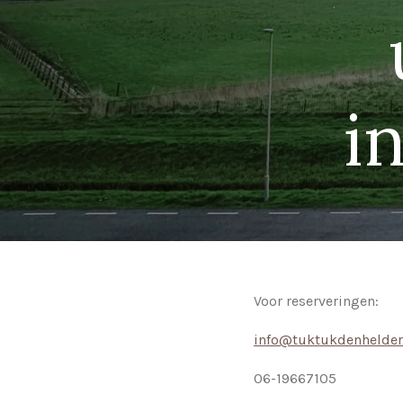
i
Voor reserveringen:
info@tuktukdenhelde
06-19667105